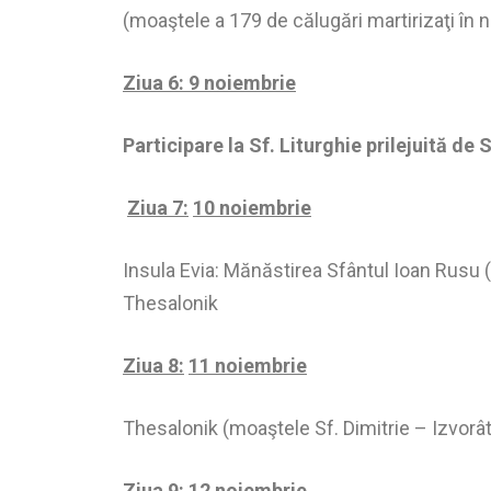
(moaştele a 179 de călugări martirizaţi în 
Ziua 6: 9 noiembrie
Participare la Sf. Liturghie prilejuită d
Ziua 7:
10 noiembrie
Insula Evia: Mănăstirea Sfântul Ioan Rusu 
Thesalonik
Ziua 8:
11 noiembrie
Thesalonik (moaştele Sf. Dimitrie – Izvorâto
Ziua 9:
12 noiembrie