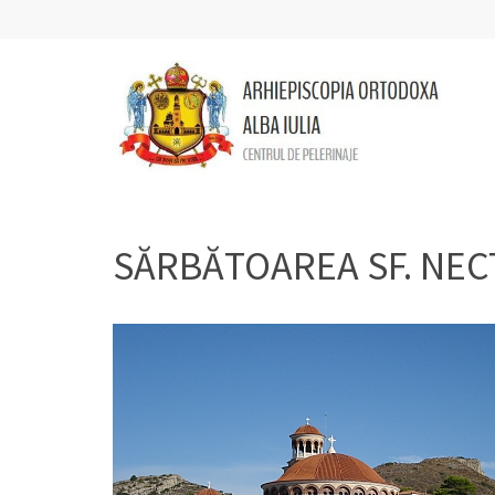
PELERINAJE
Alba
SĂRBĂTOAREA SF. NECT