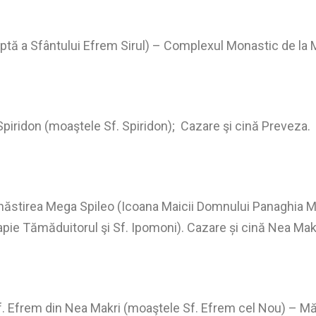
ptă a Sfântului Efrem Sirul) – Complexul Monastic de la 
Spiridon (moaştele Sf. Spiridon); Cazare şi cină Preveza.
năstirea Mega Spileo (Icoana Maicii Domnului Panaghia Me
pie Tămăduitorul şi Sf. Ipomoni). Cazare și cină Nea Mak
. Efrem din Nea Makri (moaştele Sf. Efrem cel Nou) – Mă