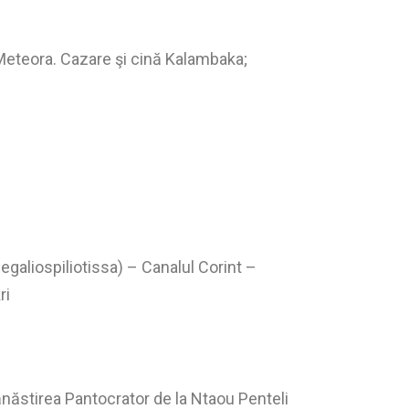
Meteora. Cazare şi cină Kalambaka;
galiospiliotissa) – Canalul Corint –
ri
năstirea Pantocrator de la Ntaou Penteli