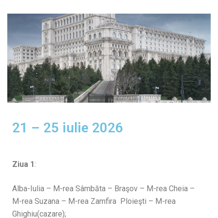
21 – 25 iulie 2026
Ziua 1
:
Alba-Iulia – M-rea Sâmbăta – Braşov – M-rea Cheia –
M-rea Suzana – M-rea Zamfira Ploieşti – M-rea
Ghighiu(cazare);