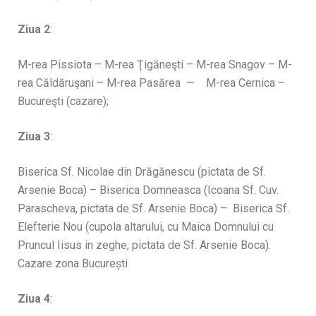
Ziua 2
:
M-rea Pissiota – M-rea Ţigăneşti – M-rea Snagov – M-
rea Căldăruşani – M-rea Pasărea — M-rea Cernica –
Bucureşti (cazare);
Ziua 3
:
Biserica Sf. Nicolae din Drăgănescu (pictata de Sf.
Arsenie Boca) – Biserica Domneasca (Icoana Sf. Cuv.
Parascheva, pictata de Sf. Arsenie Boca) – Biserica Sf.
Elefterie Nou (cupola altarului, cu Maica Domnului cu
Pruncul Iisus in zeghe, pictata de Sf. Arsenie Boca).
Cazare zona București
Ziua 4
: