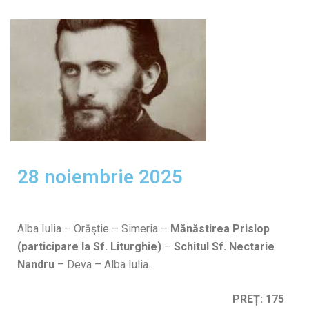
28 noiembrie 2025
Alba Iulia – Orăştie – Simeria –
Mănăstirea Prislop
(participare la Sf. Liturghie)
–
Schitul Sf. Nectarie
Nandru
– Deva – Alba Iulia.
PREȚ: 175